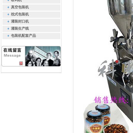
喷码机
真空包装机
枕式包装机
灌装封口机
灌装生产线
包装机配套产品