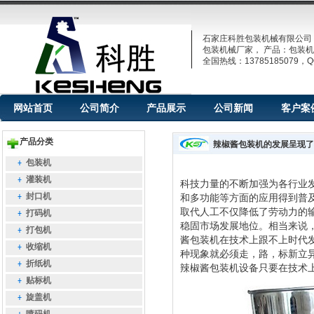
石家庄科胜包装机械有限公司
包装机械厂家， 产品：包装机
全国热线：13785185079，QQ
网站首页
公司简介
产品展示
公司新闻
客户案
产品分类
辣椒酱包装机的发展呈现了
包装机
灌装机
科技力量的不断加强为各行业
封口机
和多功能等方面的应用得到普
取代人工不仅降低了劳动力的
打码机
稳固市场发展地位。相当来说
打包机
酱包装机
在技术上跟不上时代
收缩机
种现象就必须走，路，标新立
折纸机
辣椒酱包装机
设备只要在技术
贴标机
旋盖机